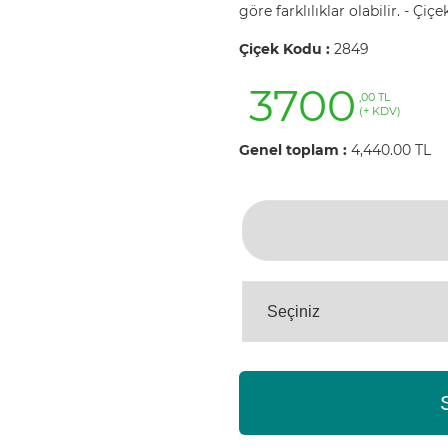
göre farklılıklar olabilir. - Ç
Çiçek Kodu :
2849
3700
,00 TL
(+ KDV)
Genel toplam :
4,440.00 TL