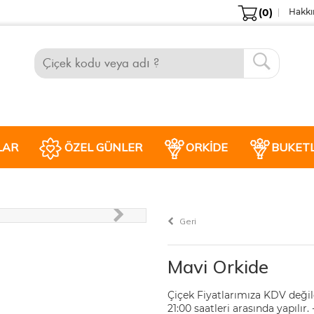
(0)
Hakkı
LAR
ÖZEL GÜNLER
ORKIDE
BUKET
Geri
Mavi Orkide
Çiçek Fiyatlarımıza KDV değildi
21:00 saatleri arasında yapılı