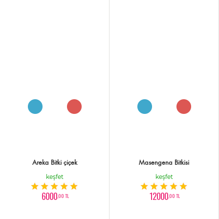
Areka Bitki çiçek
Masengena Bitkisi
keşfet
keşfet
6000
12000
,00 TL
,00 TL