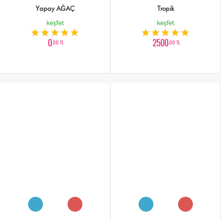
Yapay AĞAÇ
Tropik
keşfet
keşfet
0
2500
,00 TL
,00 TL