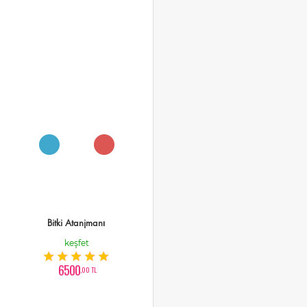
Bitki Atanjmanı
keşfet
6500
,00 TL