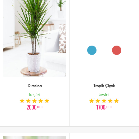
Diresina
Tropik Çiçek
keşfet
keşfet
2000
1700
,00 TL
,00 TL