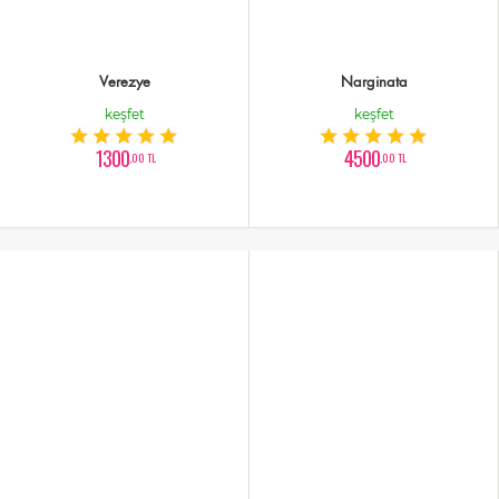
Verezye
Narginata
keşfet
keşfet
1300
4500
,00 TL
,00 TL