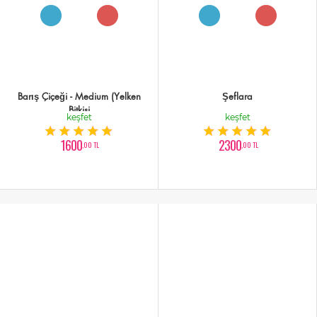
Barış Çiçeği - Medium (Yelken
Şeflara
Bitkisi
keşfet
keşfet
1600
2300
,00 TL
,00 TL