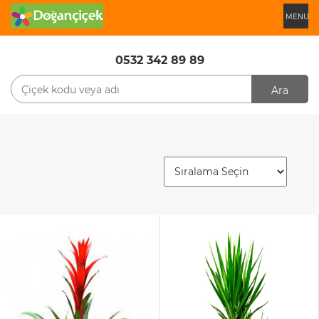
MENU
0532 342 89 89
Ara