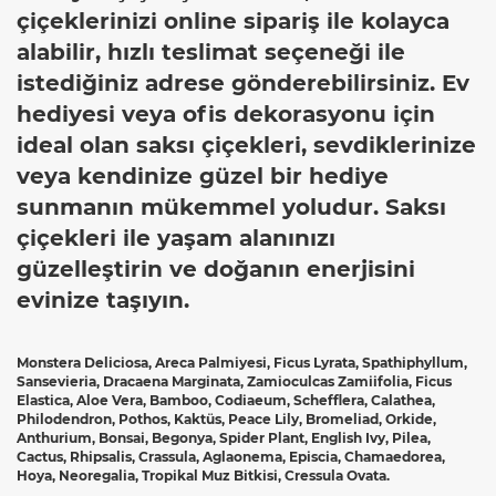
çiçeklerinizi online sipariş ile kolayca
alabilir, hızlı teslimat seçeneği ile
istediğiniz adrese gönderebilirsiniz. Ev
hediyesi veya ofis dekorasyonu için
ideal olan saksı çiçekleri, sevdiklerinize
veya kendinize güzel bir hediye
sunmanın mükemmel yoludur. Saksı
çiçekleri ile yaşam alanınızı
güzelleştirin ve doğanın enerjisini
evinize taşıyın.
Monstera Deliciosa, Areca Palmiyesi, Ficus Lyrata, Spathiphyllum,
Sansevieria, Dracaena Marginata, Zamioculcas Zamiifolia, Ficus
Elastica, Aloe Vera, Bamboo, Codiaeum, Schefflera, Calathea,
Philodendron, Pothos, Kaktüs, Peace Lily, Bromeliad, Orkide,
Anthurium, Bonsai, Begonya, Spider Plant, English Ivy, Pilea,
Cactus, Rhipsalis, Crassula, Aglaonema, Episcia, Chamaedorea,
Hoya, Neoregalia, Tropikal Muz Bitkisi, Cressula Ovata.