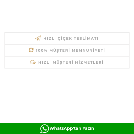
HIZLI ÇIÇEK TESLIMATI
100% MÜŞTERI MEMNUNIYETI
HIZLI MÜŞTERI HIZMETLERI
WhatsApp'tan Yazın