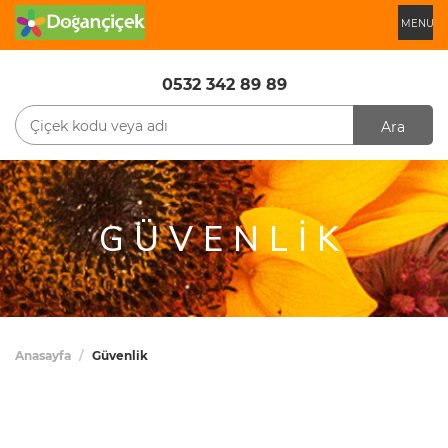
MENU
0532 342 89 89
Ara
GÜVENLIK
Anasayfa
Güvenlik