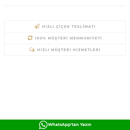
HIZLI ÇIÇEK TESLIMATI
100% MÜŞTERI MEMNUNIYETI
HIZLI MÜŞTERI HIZMETLERI
WhatsApp'tan Yazın